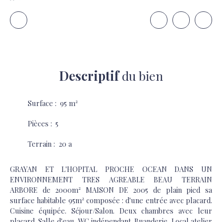
Descriptif
du bien
Surface
:
95
m²
Pièces
:
5
Terrain
:
20 a
GRAYAN ET L'HOPITAL PROCHE OCEAN DANS UN
ENVIRONNEMENT TRES AGREABLE BEAU TERRAIN
ARBORE de 2000m² MAISON DE 2005 de plain pied sa
surface habitable 95m² composée : d'une entrée avec placard.
Cuisine équipée. Séjour/Salon. Deux chambres avec leur
placard. Salle d'eau. WC indépendant .Buanderie. Local atelier