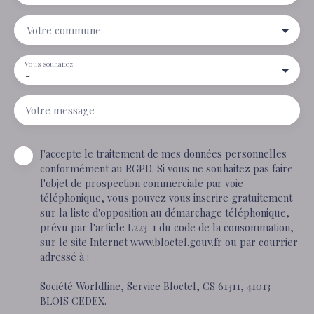
Votre commune
Vous souhaitez
-
Votre message
J'accepte le traitement de mes données personnelles
conformément au RGPD. Si vous ne souhaitez pas faire
l'objet de prospection commerciale par voie
téléphonique, vous pouvez vous inscrire gratuitement
sur la liste d'opposition au démarchage téléphonique,
prévu par l'article L223-1 du code de la consommation,
sur le site Internet www.bloctel.gouv.fr ou par courrier
adressé à :
Société Worldline, Service Bloctel, CS 61311, 41013
BLOIS CEDEX.