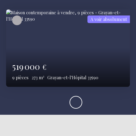
A voir absolument
519 000
€
9
pièces
273
m²
Grayan-et-l'Hôpital 33590