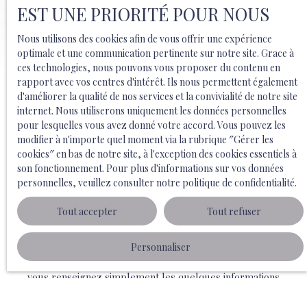
EST UNE PRIORITÉ POUR NOUS
Nous utilisons des cookies afin de vous offrir une expérience
optimale et une communication pertinente sur notre site. Grace à
ces technologies, nous pouvons vous proposer du contenu en
rapport avec vos centres d'intérêt. Ils nous permettent également
d'améliorer la qualité de nos services et la convivialité de notre site
internet. Nous utiliserons uniquement les données personnelles
pour lesquelles vous avez donné votre accord. Vous pouvez les
modifier à n'importe quel moment via la rubrique ″Gérer les
Pré-estimez votre bien et
cookies″ en bas de notre site, à l'exception des cookies essentiels à
découvrez immédiatement sa
son fonctionnement. Pour plus d'informations sur vos données
personnelles, veuillez consulter
notre politique de confidentialité
.
valeur
Tout accepter
Tout refuser
Vous envisagez de vendre votre résidence principale
ou secondaire et vous aimeriez obtenir un prix avant de
Personnaliser
vous décider ? Atlantic Immo Medoc et sa pré-
évaluation en ligne sont là pour vous. De votre côté,
vous renseignez simplement les quelques informations
demandées par le formulaire ci-dessous. Notre outil
se sert alors de sa base de données pour placer votre