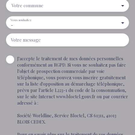
Votre commune
Vous souhaitez
-
Votre message
J'accepte le traitement de mes données personnelles
conformément au RGPD. Si vous ne souhaitez pas faire
l'objet de prospection commerciale par voie
téléphonique, vous pouvez vous inscrire gratuitement
sur la liste d'opposition au démarchage téléphonique,
prévu par l'article L223-1 du code de la consommation,
sur le site Internet www.bloctel.gouv.fr ou par courrier
adressé à :
Société Worldline, Service Bloctel, CS 61311, 41013
BLOIS CEDEX.
Pour en savoir plus sur le traitement de vos données