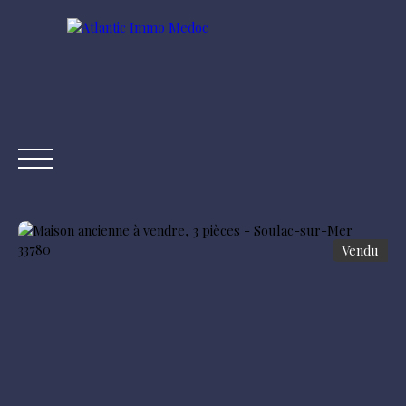
Vendu
ACCUEIL
ACHETER
ESTIMER
VENDRE
CONT
Être rappelé