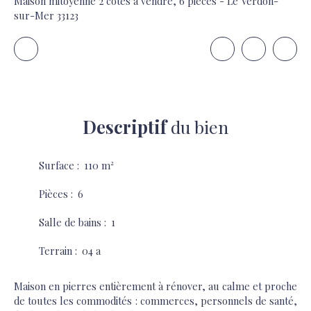
Maison mitoyenne 2 côtés à vendre, 6 pièces - Le Verdon-
sur-Mer 33123
Descriptif
du bien
Surface
:
110
m²
Pièces
:
6
Salle de bains
:
1
Terrain
:
04 a
Maison en pierres entièrement à rénover, au calme et proche
de toutes les commodités : commerces, personnels de santé,