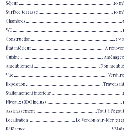
Séjour
20
m²
Surface terrasse
10
m²
Chambres
5
WC
1
Construction
1930
État intérieur
A rénover
Cuisine
Aménagée
Ameublement
Non meublé
Vue
Verdure
Exposition
Traversant
Stationnement intérieur
2
Niveaux (RDC inclus)
1
Assainissement
Tout à l'égout
Localisation
Le Verdon-sur-Mer 33123
Référence
VM483