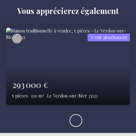
Vous apprécierez
également
A voir absolument
293 000
€
5
pièces
130
m²
Le Verdon-sur-Mer 33123